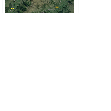
Col de Serre
A
ctivités encadrées
Les Lacous - 15300