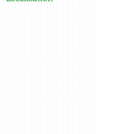
ROCHE DU PIC station de
pleine nature
Les Lacous
15300 Chavagnac
Nous nous situons au coeur de la forêt de
la Pinatelle, entre les villages de
Chavagnac et de la Boissonnière, à
hauteur du panneau "Panorama Roche du
Pic". 45°09'46"N 2°53'16"E
Les activités ont régulièrement lieu sur le
site du Col de Serre, entre les communes
de Lavigerie et de Le Claux. 45°07'49.9"N
2°42'06.5"E